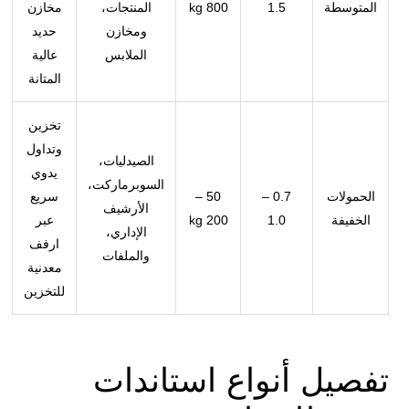
المتوسطة
1.5
800 kg
المنتجات،
مخازن
ومخازن
حديد
الملابس
عالية
المتانة
تخزين
وتداول
الصيدليات،
يدوي
السوبرماركت،
الحمولات
0.7 –
50 –
سريع
الأرشيف
الخفيفة
1.0
200 kg
عبر
الإداري،
ارفف
والملفات
معدنية
للتخزين
تفصيل أنواع استاندات