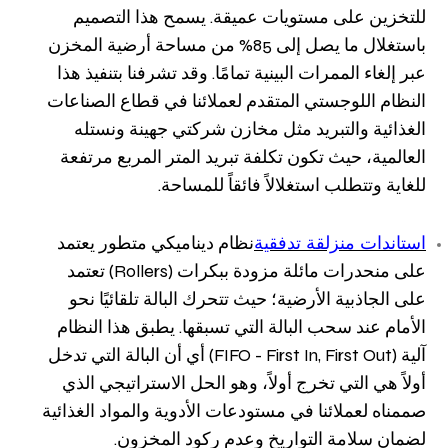
للتخزين على مستويات عميقة. يسمح هذا التصميم
باستغلال ما يصل إلى 85% من مساحة أرضية المخزن
عبر إلغاء الممرات البينية تمامًا. وقد تشرفنا بتنفيذ هذا
النظام اللوجستي المتقدم لعملائنا في قطاع الصناعات
الغذائية والتبريد مثل مخازن شركتي جهينة ونستله
العالمية، حيث تكون تكلفة تبريد المتر المربع مرتفعة
للغاية وتتطلب استغلالاً فائقاً للمساحة.
استاندات منزلقة تدفقية
نظام ديناميكي متطور يعتمد
على منحدرات مائلة مزودة ببكرات (Rollers) تعتمد
على الجاذبية الأرضية؛ حيث تتحرك البالة تلقائيًا نحو
الأمام عند سحب البالة التي تسبقها. يطبق هذا النظام
آلية (FIFO - First In, First Out) أي أن البالة التي تدخل
أولاً هي التي تخرج أولاً، وهو الحل الاستراتيجي الذي
صممناه لعملائنا في مستودعات الأدوية والمواد الغذائية
لضمان سلامة التواريخ وعدم ركود المخزون.