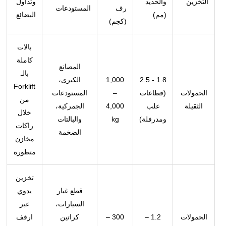
التخزين
والحديد
وتداول
رف
المستودعات
(مم)
البضائع
(كجم)
بالات
كاملة
المصانع
بالـ
1.8 - 2.5
1,000
الكبرى،
Forklift
الحمولات
(قطاعات
–
المستودعات
من
الثقيلة
علب
4,000
الجمركية،
خلال
ومدرفلة)
kg
والبالتات
راكات
الضخمة
مخازن
متطورة
تخزين
قطع غيار
يدوي
السيارات،
عبر
الحمولات
1.2 –
300 –
كراتين
ارفف